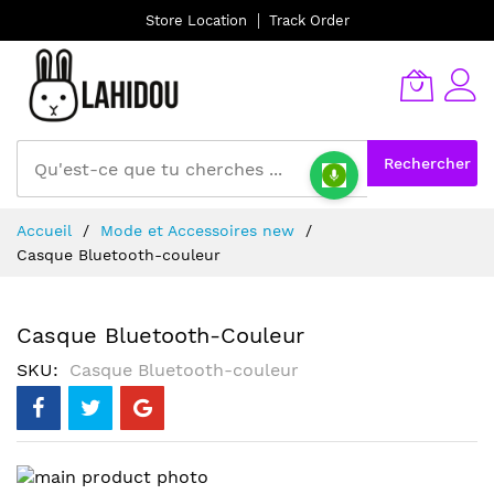
Store Location
Track Order
Rechercher
Allez
Accueil
Mode et Accessoires new
au
Casque Bluetooth-couleur
contenu
Casque Bluetooth-Couleur
SKU
Casque Bluetooth-couleur
Skip