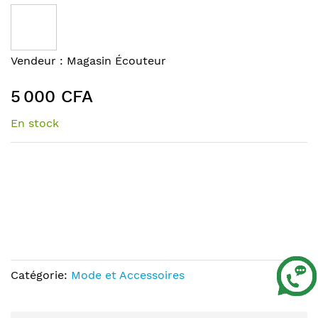
to
the
end
of
Skip
Vendeur :
Magasin Écouteur
the
to
images
the
5 000 CFA
gallery
beginning
of
En stock
the
images
gallery
Catégorie:
Mode et Accessoires