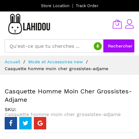
Store Location
Track Order
Rechercher
Allez
Accueil
Mode et Accessoires new
au
Casquette homme moin cher grossistes-adjame
contenu
Casquette Homme Moin Cher Grossistes-
Adjame
SKU
Casquette homme moin cher grossistes-adjame