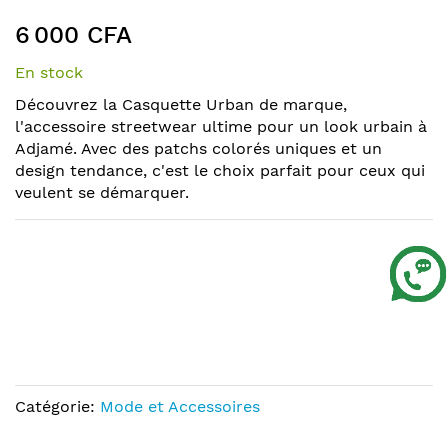
to
the
6 000 CFA
beginning
of
En stock
the
Découvrez la Casquette Urban de marque,
images
l'accessoire streetwear ultime pour un look urbain à
gallery
Adjamé. Avec des patchs colorés uniques et un
design tendance, c'est le choix parfait pour ceux qui
veulent se démarquer.
Catégorie:
Mode et Accessoires