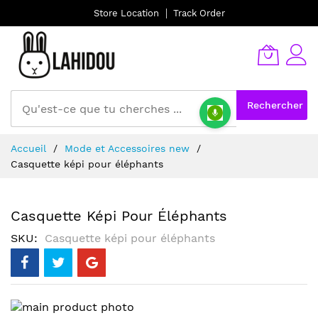
Store Location
Track Order
Rechercher
Allez
Accueil
Mode et Accessoires new
au
Casquette képi pour éléphants
contenu
Casquette Képi Pour Éléphants
SKU
Casquette képi pour éléphants
Skip