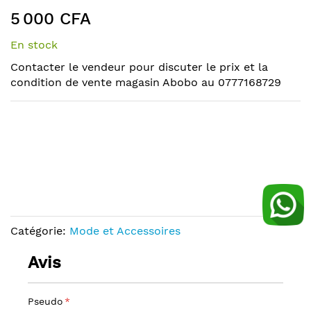
to
Skip
5 000 CFA
the
to
end
the
En stock
of
beginning
the
of
Contacter le vendeur pour discuter le prix et la
images
the
condition de vente magasin Abobo au 0777168729
gallery
images
gallery
Catégorie:
Mode et Accessoires
Avis
Pseudo