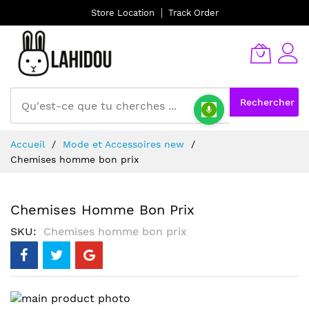
Store Location
Track Order
Rechercher
Allez
Accueil
Mode et Accessoires new
au
Chemises homme bon prix
contenu
Chemises Homme Bon Prix
SKU
Chemises homme bon prix
Skip