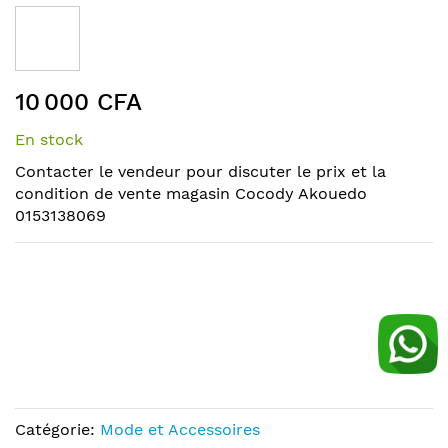
to
the
end
of
Skip
the
10 000 CFA
to
images
the
gallery
En stock
beginning
of
Contacter le vendeur pour discuter le prix et la
the
condition de vente magasin Cocody Akouedo
images
0153138069
gallery
Catégorie:
Mode et Accessoires