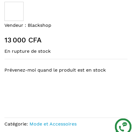
to
the
end
of
Skip
Vendeur :
Blackshop
the
to
images
the
13 000 CFA
gallery
beginning
of
En rupture de stock
the
images
gallery
Prévenez-moi quand le produit est en stock
Catégorie:
Mode et Accessoires