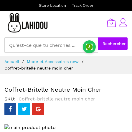
Store Location
Track Order
Rechercher
Allez
Accueil
Mode et Accessoires new
au
Coffret-britelle neutre moin cher
contenu
Coffret-Britelle Neutre Moin Cher
SKU
Coffret-britelle neutre moin cher
Skip