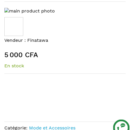
Skip
to
the
end
of
Skip
Vendeur :
Finatawa
the
to
images
the
5 000 CFA
gallery
beginning
of
En stock
the
images
gallery
Catégorie:
Mode et Accessoires