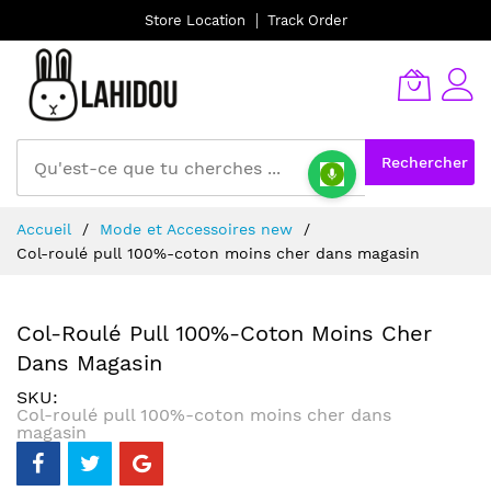
Store Location
Track Order
Rechercher
Allez
Accueil
Mode et Accessoires new
au
Col-roulé pull 100%-coton moins cher dans magasin
contenu
Col-Roulé Pull 100%-Coton Moins Cher
Dans Magasin
SKU
Col-roulé pull 100%-coton moins cher dans
magasin