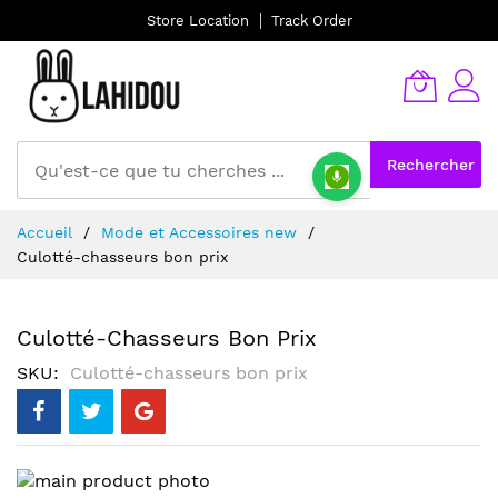
Store Location
Track Order
Rechercher
Allez
Accueil
Mode et Accessoires new
au
Culotté-chasseurs bon prix
contenu
Culotté-Chasseurs Bon Prix
SKU
Culotté-chasseurs bon prix
Skip