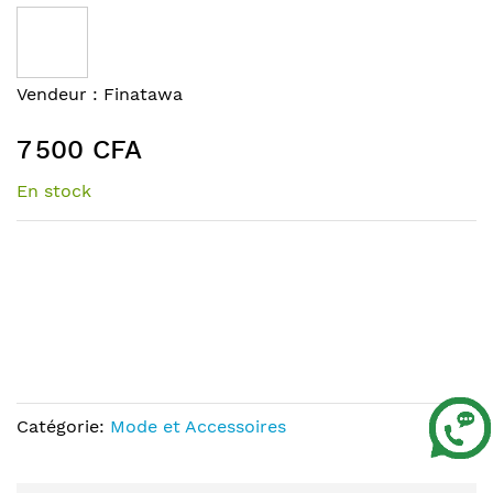
to
the
end
of
Skip
Vendeur :
Finatawa
the
to
images
the
7 500 CFA
gallery
beginning
of
En stock
the
images
gallery
Catégorie:
Mode et Accessoires