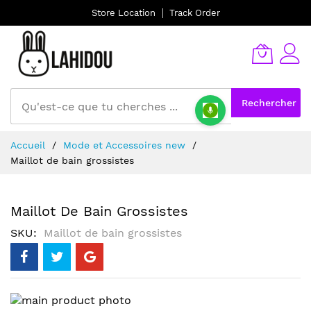
Store Location
Track Order
Rechercher
Allez
Accueil
Mode et Accessoires new
au
Maillot de bain grossistes
contenu
Maillot De Bain Grossistes
SKU
Maillot de bain grossistes
Skip