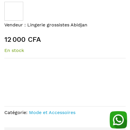
to
the
end
of
Skip
Vendeur :
Lingerie grossistes Abidjan
the
to
images
the
12 000 CFA
gallery
beginning
of
En stock
the
images
gallery
Catégorie:
Mode et Accessoires