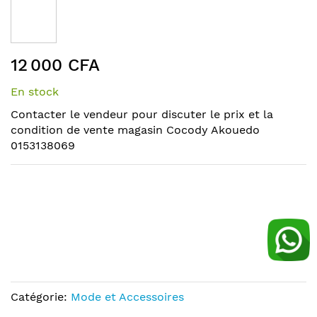
the
end
of
Skip
the
12 000 CFA
to
images
the
gallery
En stock
beginning
of
Contacter le vendeur pour discuter le prix et la
the
condition de vente magasin Cocody Akouedo
images
0153138069
gallery
Catégorie:
Mode et Accessoires