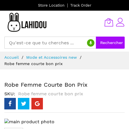
Store Location
Track Order
Rechercher
Allez
Accueil
Mode et Accessoires new
au
Robe femme courte bon prix
contenu
Robe Femme Courte Bon Prix
SKU
Robe femme courte bon prix
Skip
to