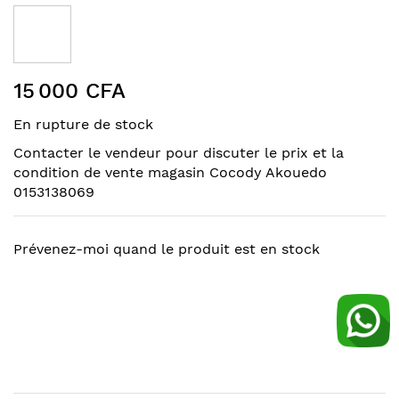
to
the
end
of
Skip
the
15 000 CFA
to
images
the
gallery
En rupture de stock
beginning
of
Contacter le vendeur pour discuter le prix et la
the
condition de vente magasin Cocody Akouedo
images
0153138069
gallery
Prévenez-moi quand le produit est en stock