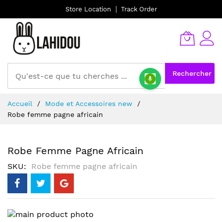
Store Location
Track Order
Rechercher
Allez
Accueil
Mode et Accessoires new
au
Robe femme pagne africain
contenu
Robe Femme Pagne Africain
SKU
Robe femme pagne africain
Skip