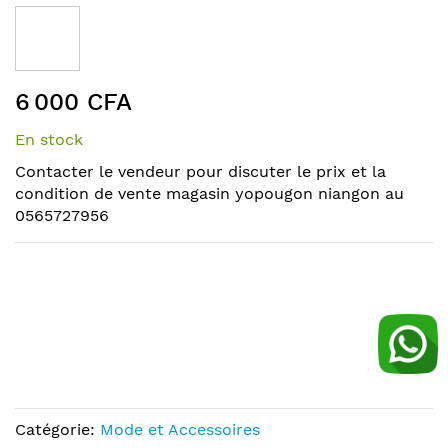
to
the
end
of
Skip
the
6 000 CFA
to
images
the
gallery
En stock
beginning
of
Contacter le vendeur pour discuter le prix et la
the
condition de vente magasin yopougon niangon au
images
0565727956
gallery
Catégorie:
Mode et Accessoires