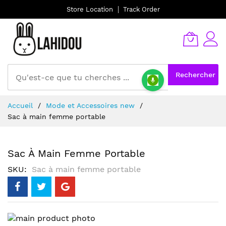
Store Location
Track Order
Rechercher
Allez
Accueil
Mode et Accessoires new
au
Sac à main femme portable
contenu
Sac À Main Femme Portable
SKU
Sac à main femme portable
Skip