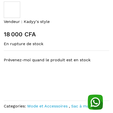
to
the
end
of
Skip
Vendeur :
Kadyy's style
the
to
images
the
18 000 CFA
gallery
beginning
of
En rupture de stock
the
images
gallery
Prévenez-moi quand le produit est en stock
Categories:
Mode et Accessoires
,
Sac à main