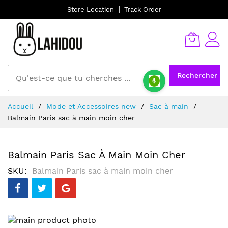
Store Location
Track Order
Rechercher
Allez
Accueil
Mode et Accessoires new
Sac à main
au
Balmain Paris sac à main moin cher
contenu
Balmain Paris Sac À Main Moin Cher
SKU
Balmain Paris sac à main moin cher
Skip