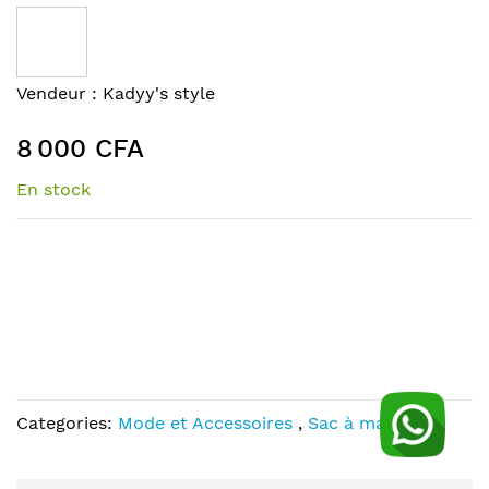
to
the
end
of
Skip
Vendeur :
Kadyy's style
the
to
images
the
8 000 CFA
gallery
beginning
of
En stock
the
images
gallery
Categories:
Mode et Accessoires
,
Sac à main