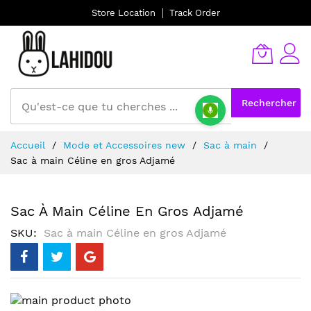
Store Location
Track Order
Rechercher
Allez
Accueil
Mode et Accessoires new
Sac à main
au
Sac à main Céline en gros Adjamé
contenu
Sac À Main Céline En Gros Adjamé
SKU
Sac à main Céline en gros Adjamé
Skip