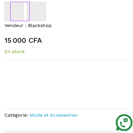
to
the
end
of
Skip
Vendeur :
Blackshop
the
to
images
the
15 000 CFA
gallery
beginning
of
En stock
the
images
gallery
Catégorie:
Mode et Accessoires