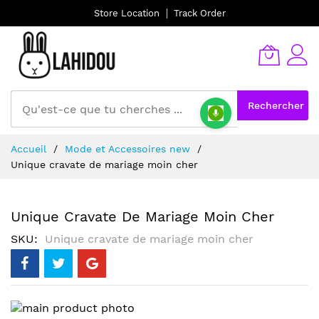
Store Location
Track Order
Rechercher
Allez
Accueil
Mode et Accessoires new
au
Unique cravate de mariage moin cher
contenu
Unique Cravate De Mariage Moin Cher
SKU
Unique cravate de mariage moin cher
Skip