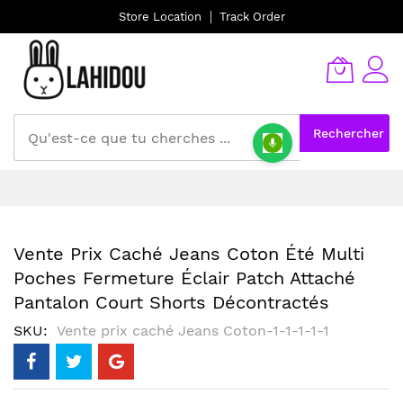
Store Location
Track Order
Rechercher
Allez
au
contenu
Vente Prix Caché Jeans Coton Été Multi
Poches Fermeture Éclair Patch Attaché
Pantalon Court Shorts Décontractés
SKU
Vente prix caché Jeans Coton-1-1-1-1-1