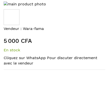
Skip
to
the
end
of
Skip
Vendeur :
Wara-fama
the
to
images
the
5 000 CFA
gallery
beginning
of
En stock
the
Cliquez sur WhatsApp Pour discuter directement
images
avec le vendeur
gallery