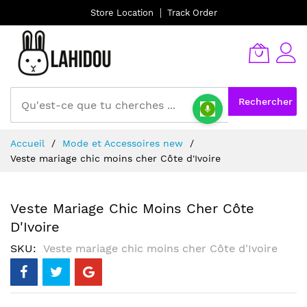
Store Location
Track Order
Rechercher
Allez
Accueil
Mode et Accessoires new
au
Veste mariage chic moins cher Côte d'Ivoire
contenu
Veste Mariage Chic Moins Cher Côte
D'Ivoire
SKU
Veste mariage chic moins cher Côte d'Ivoire