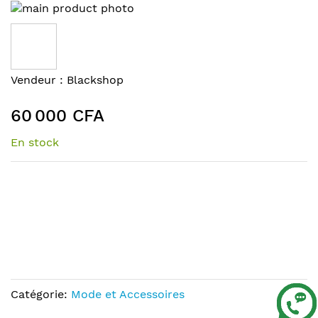
Skip
to
the
end
of
Skip
Vendeur :
Blackshop
the
to
images
the
60 000 CFA
gallery
beginning
of
En stock
the
images
gallery
Catégorie:
Mode et Accessoires