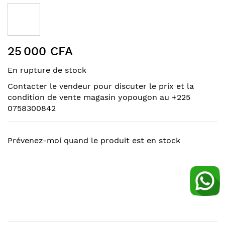
to
the
end
of
Skip
the
25 000 CFA
to
images
the
gallery
En rupture de stock
beginning
of
Contacter le vendeur pour discuter le prix et la
the
condition de vente magasin yopougon au +225
images
0758300842
gallery
Prévenez-moi quand le produit est en stock