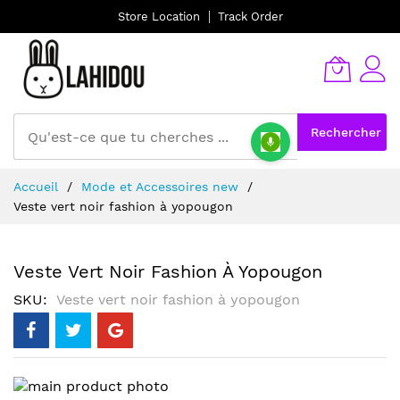
Store Location
Track Order
Rechercher
Allez
Accueil
Mode et Accessoires new
au
Veste vert noir fashion à yopougon
contenu
Veste Vert Noir Fashion À Yopougon
SKU
Veste vert noir fashion à yopougon
Skip