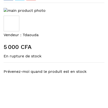
Skip
to
the
end
of
Skip
Vendeur :
Tdaouda
the
to
images
the
5 000 CFA
gallery
beginning
of
En rupture de stock
the
images
gallery
Prévenez-moi quand le produit est en stock