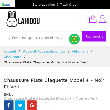
Store Location
Track Order
Rechercher
Allez
Accueil
Mode et Accessoires new
Vêtement
au
Chaussure
contenu
Chaussure Plate Claquette Model 4 - Noir et Vert
Chaussure Plate Claquette Model 4 - Noir
Et Vert
SKU
Chaussure Plate Claquette Model 4 - Noir et Vert