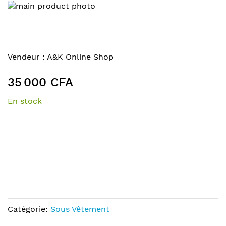
Skip
to
the
end
of
Skip
Vendeur :
A&K Online Shop
the
to
images
the
35 000 CFA
gallery
beginning
of
En stock
the
images
gallery
Catégorie:
Sous Vêtement