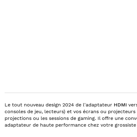
gallery
beginning
of
the
images
gallery
Le tout nouveau design 2024 de l'adaptateur
HDMI
ver
consoles de jeu, lecteurs) et vos écrans ou projecteurs
projections ou les sessions de gaming. Il offre une conver
adaptateur de haute performance chez votre grossiste