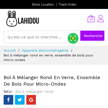
Store Location
Track Order
Rechercher
Allez
Accueil
Appareils électroménagères
au
Bol à mélanger rond en verre, ensemble de bols pour
contenu
micro-ondes
Bol À Mélanger Rond En Verre, Ensemble
De Bols Pour Micro-Ondes
SKU
Bol à mélanger rond