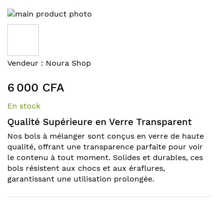
Skip
to
the
end
of
Skip
Vendeur :
Noura Shop
the
to
images
the
6 000 CFA
gallery
beginning
of
En stock
the
Qualité Supérieure en Verre Transparent
images
gallery
Nos bols à mélanger sont conçus en verre de haute
qualité, offrant une transparence parfaite pour voir
le contenu à tout moment. Solides et durables, ces
bols résistent aux chocs et aux éraflures,
garantissant une utilisation prolongée.