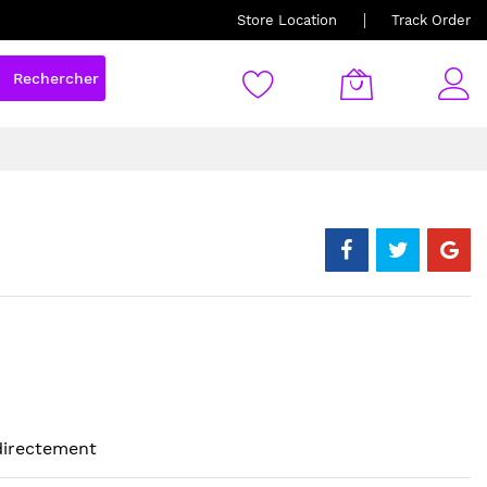
Store Location
Track Order
Rechercher
 directement