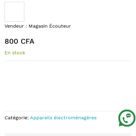
to
the
end
of
Skip
Vendeur :
Magasin Écouteur
the
to
images
the
800 CFA
gallery
beginning
of
En stock
the
images
gallery
Catégorie:
Appareils électroménagères