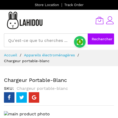
Store Location
Track Order
Rechercher
Allez
Accueil
Appareils électroménagères
au
Chargeur portable-blanc
contenu
Chargeur Portable-Blanc
SKU
Chargeur portable-blanc
Skip