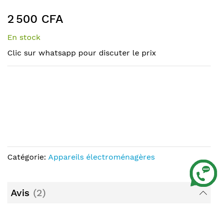
the
to
end
the
2 500 CFA
of
beginning
the
of
En stock
images
the
Clic sur whatsapp pour discuter le prix
gallery
images
gallery
Catégorie:
Appareils électroménagères
Avis
2