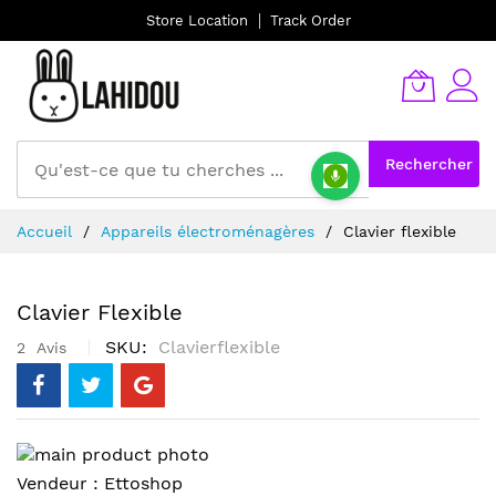
Store Location
Track Order
Rechercher
Allez
Accueil
Appareils électroménagères
Clavier flexible
au
contenu
Clavier Flexible
SKU
Clavierflexible
2
Avis
Skip
to
Skip
Vendeur :
Ettoshop