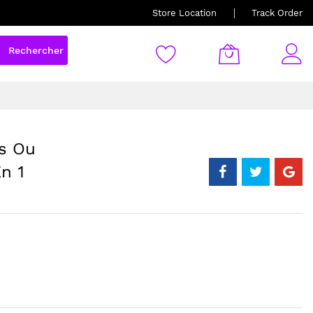
Store Location
Track Order
Rechercher
os Ou
n 1