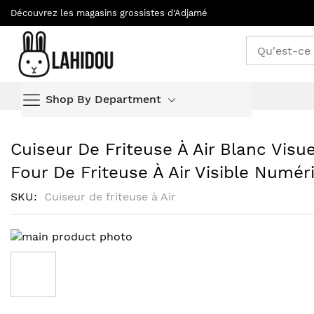
Découvrez les magasins grossistes d'Adjamé
Allez
Shop By Department
au
contenu
Cuiseur De Friteuse À Air Blanc Visu
Four De Friteuse À Air Visible Numér
SKU
Cuiseur de friteuse à Air
Skip
to
the
end
of
Skip
the