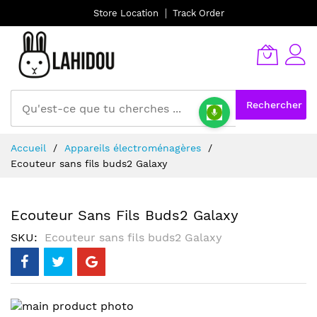
Store Location
Track Order
Rechercher
Allez
Accueil
Appareils électroménagères
au
Ecouteur sans fils buds2 Galaxy
contenu
Ecouteur Sans Fils Buds2 Galaxy
SKU
Ecouteur sans fils buds2 Galaxy
Skip