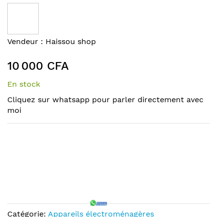
to
the
end
of
Skip
Vendeur :
Haissou shop
the
to
images
the
10 000 CFA
gallery
beginning
of
En stock
the
Cliquez sur whatsapp pour parler directement avec
images
moi
gallery
Catégorie:
Appareils électroménagères