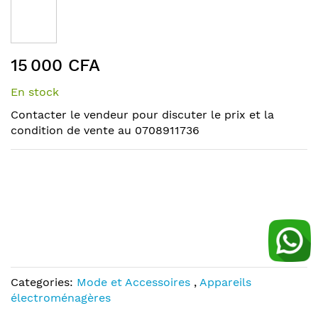
the
end
of
Skip
the
15 000 CFA
to
images
the
gallery
En stock
beginning
of
Contacter le vendeur pour discuter le prix et la
the
condition de vente au 0708911736
images
gallery
Categories:
Mode et Accessoires
,
Appareils
électroménagères