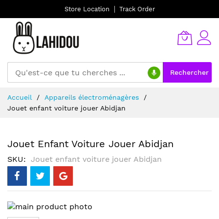
Store Location
Track Order
Rechercher
Allez
Accueil
Appareils électroménagères
au
Jouet enfant voiture jouer Abidjan
contenu
Jouet Enfant Voiture Jouer Abidjan
SKU
Jouet enfant voiture jouer Abidjan
Skip
to