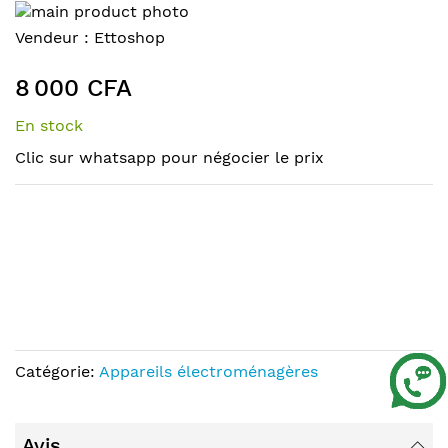
Skip
to
Skip
Vendeur :
Ettoshop
the
to
end
the
8 000 CFA
of
beginning
the
of
En stock
images
the
Clic sur whatsapp pour négocier le prix
gallery
images
gallery
Catégorie:
Appareils électroménagères
Avis