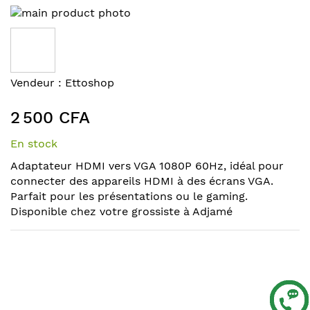
Skip
to
the
end
of
Skip
Vendeur :
Ettoshop
the
to
images
the
2 500 CFA
gallery
beginning
of
En stock
the
Adaptateur HDMI vers VGA 1080P 60Hz, idéal pour
images
connecter des appareils HDMI à des écrans VGA.
gallery
Parfait pour les présentations ou le gaming.
Disponible chez votre grossiste à Adjamé