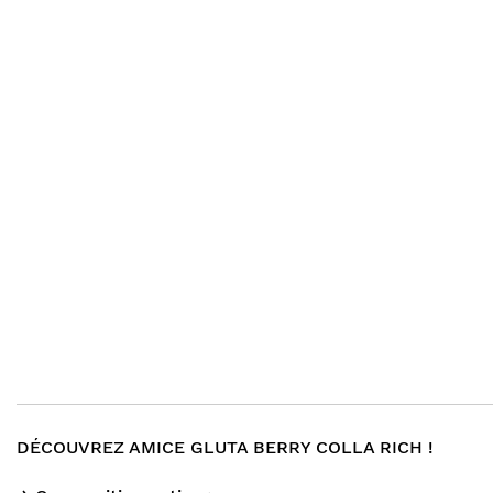
gallery
images
gallery
DÉCOUVREZ AMICE GLUTA BERRY COLLA RICH !