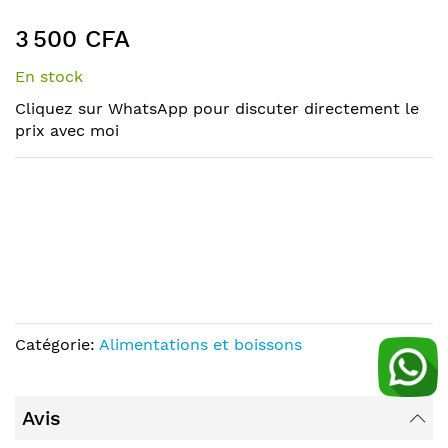
the
to
end
the
3 500 CFA
of
beginning
the
of
En stock
images
the
Cliquez sur WhatsApp pour discuter directement le
gallery
images
prix avec moi
gallery
Catégorie:
Alimentations et boissons
Avis