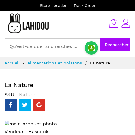
Store Location
Track Order
Rechercher
Allez
Accueil
Alimentations et boissons
La nature
au
contenu
La Nature
SKU
Nature
Skip
to
Skip
Vendeur :
Hascook