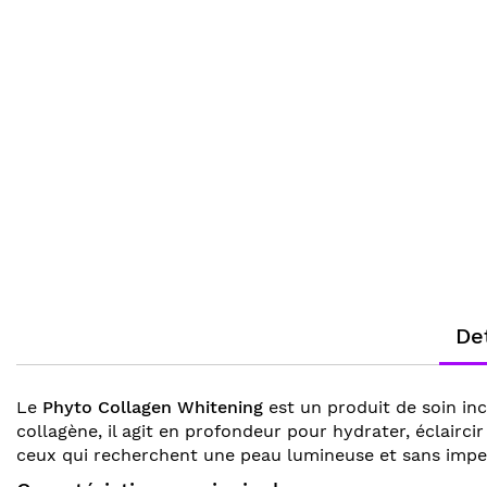
gallery
images
gallery
Det
Le
Phyto Collagen Whitening
est un produit de soin in
collagène, il agit en profondeur pour hydrater, éclaircir
ceux qui recherchent une peau lumineuse et sans impe