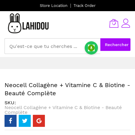
Store Location
Track Order
Rechercher
Allez
au
contenu
Neocell Collagène + Vitamine C & Biotine -
Beauté Complète
SKU
Neocell Collagène + Vitamine C & Biotine - Beauté
Complète