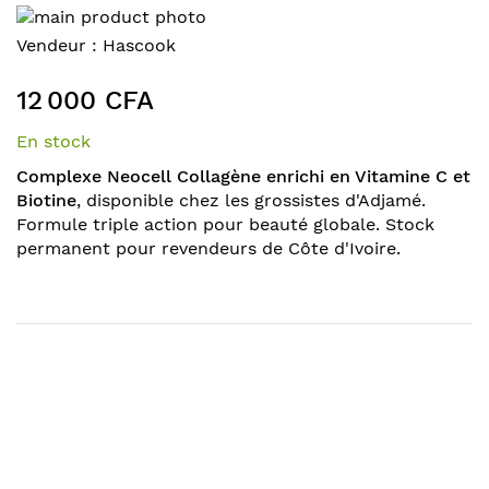
Skip
to
Skip
Vendeur :
Hascook
the
to
end
the
12 000 CFA
of
beginning
the
of
En stock
images
the
Complexe Neocell Collagène enrichi en Vitamine C et
gallery
images
Biotine
, disponible chez les grossistes d'Adjamé.
gallery
Formule triple action pour beauté globale. Stock
permanent pour revendeurs de Côte d'Ivoire.