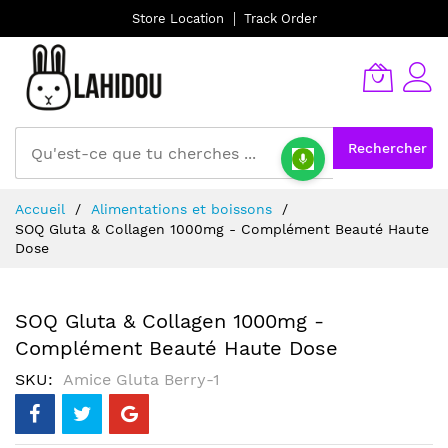
Store Location
Track Order
Rechercher
Allez
Accueil
Alimentations et boissons
au
SOQ Gluta & Collagen 1000mg - Complément Beauté Haute
contenu
Dose
SOQ Gluta & Collagen 1000mg -
Complément Beauté Haute Dose
SKU
Amice Gluta Berry-1