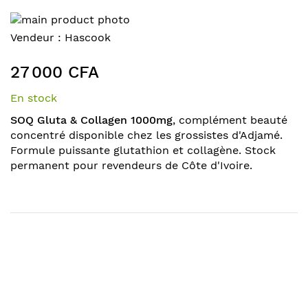
Skip
to
Skip
Vendeur :
Hascook
the
to
end
the
27 000 CFA
of
beginning
the
of
En stock
images
the
SOQ Gluta & Collagen 1000mg
, complément beauté
gallery
images
concentré disponible chez les grossistes d'Adjamé.
gallery
Formule puissante glutathion et collagène. Stock
permanent pour revendeurs de Côte d'Ivoire.