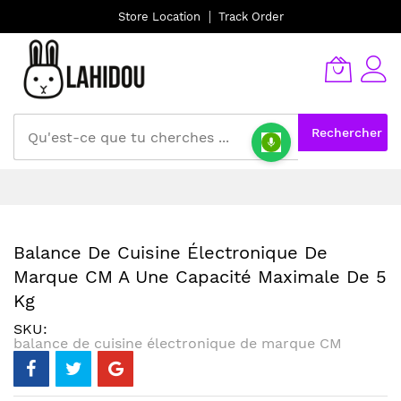
Store Location
Track Order
Rechercher
Allez
au
contenu
Balance De Cuisine Électronique De
Marque CM A Une Capacité Maximale De 5
Kg
SKU
balance de cuisine électronique de marque CM