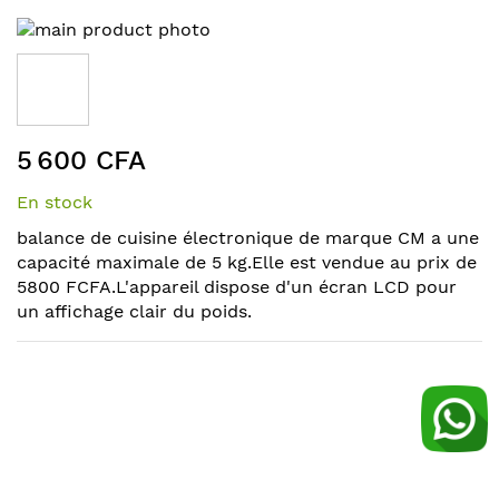
Skip
to
the
end
of
Skip
the
5 600 CFA
to
images
the
gallery
En stock
beginning
of
balance de cuisine électronique de marque CM a une
the
capacité maximale de 5 kg.Elle est vendue au prix de
images
5800 FCFA.L'appareil dispose d'un écran LCD pour
gallery
un affichage clair du poids.