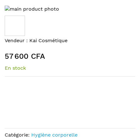
Skip
to
the
end
of
Skip
Vendeur :
Kai Cosmétique
the
to
images
the
57 600 CFA
gallery
beginning
of
En stock
the
images
gallery
Catégorie:
Hygiène corporelle