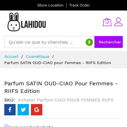
Store Location
Track Order
Rechercher
Allez
Accueil
Cosmétique
au
Parfum SATIN OUD-CIAO pour Femmes - RIIFS Edition
contenu
Parfum SATIN OUD-CIAO Pour Femmes -
RIIFS Edition
SKU
Achater Parfum CIAO POUR FEMMES RIIFS
Skip