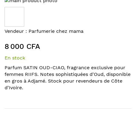
to
the
end
of
Skip
Vendeur :
Parfumerie chez mama
the
to
images
the
8 000 CFA
gallery
beginning
of
En stock
the
Parfum SATIN OUD-CIAO, fragrance exclusive pour
images
femmes RIIFS. Notes sophistiquées d'Oud, disponible
gallery
en gros à Adjamé. Stock pour revendeurs de Côte
d'Ivoire.