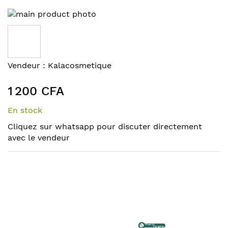
Skip
to
the
end
of
Skip
Vendeur :
Kalacosmetique
the
to
images
the
1 200 CFA
gallery
beginning
of
En stock
the
Cliquez sur whatsapp pour discuter directement
images
avec le vendeur
gallery