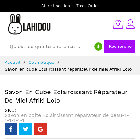
Store Location
Track Order
Rechercher
Allez
Accueil
Cosmétique
au
Savon en cube Eclaircissant réparateur de miel Afriki Lolo
contenu
Savon En Cube Eclaircissant Réparateur
De Miel Afriki Lolo
SKU
Savon en boîte Eclaircissant réparateur de peau-1-
1-1-1-1-1