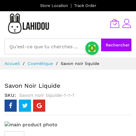
Store Location
Track Order
Rechercher
Allez
Accueil
Cosmétique
Savon noir liquide
au
contenu
Savon Noir Liquide
SKU
Savon noir liquide-1-1-1
Skip
to