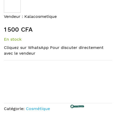
the
end
of
Skip
Vendeur :
Kalacosmetique
the
to
images
the
1 500 CFA
gallery
beginning
of
En stock
the
Cliquez sur WhatsApp Pour discuter directement
images
avec le vendeur
gallery
Catégorie:
Cosmétique