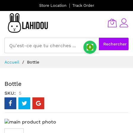
Store Location
Track Order
Rechercher
Allez
Accueil
Bottle
au
contenu
Bottle
SKU
5
Skip
to