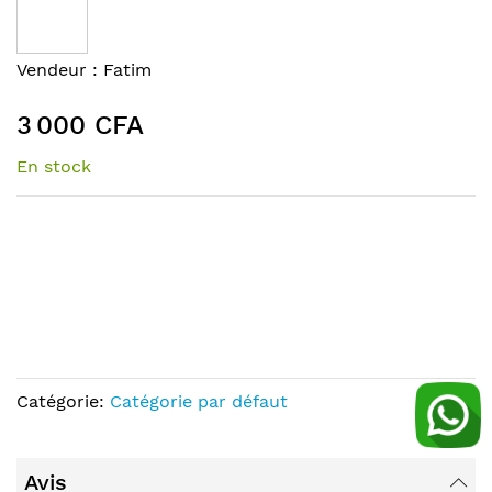
the
end
of
Skip
Vendeur :
Fatim
the
to
images
the
3 000 CFA
gallery
beginning
of
En stock
the
images
gallery
Catégorie:
Catégorie par défaut
Avis