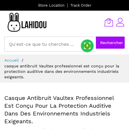
Store Location
Track Order
Rechercher
Allez
Accueil
au
casque antibruit Vaultex professionnel est conçu pour la
contenu
protection auditive dans des environnements industriels
exigeants.
Casque Antibruit Vaultex Professionnel
Est Conçu Pour La Protection Auditive
Dans Des Environnements Industriels
Exigeants.