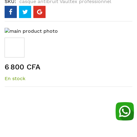
SKU
casque antibruit Vaultex professionnel
Skip
to
the
end
of
Skip
the
6 800 CFA
to
images
the
gallery
En stock
beginning
of
the
images
gallery