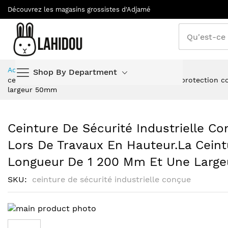
Découvrez les magasins grossistes d'Adjamé
Allez
Accueil
Shop By Department
au
ceinture de sécurité industrielle conçue pour la protection 
contenu
largeur 50mm
Ceinture De Sécurité Industrielle C
Lors De Travaux En Hauteur.La Ceint
Longueur De 1 200 Mm Et Une Larg
SKU
ceinture de sécurité industrielle conçue
Skip
to