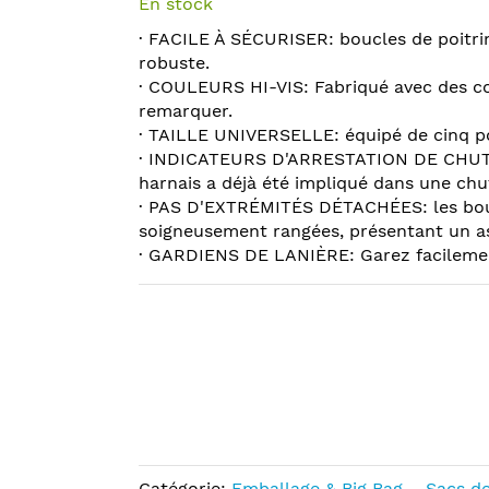
En stock
· FACILE À SÉCURISER: boucles de poitrin
robuste.
· COULEURS HI-VIS: Fabriqué avec des co
remarquer.
· TAILLE UNIVERSELLE: équipé de cinq po
· INDICATEURS D'ARRESTATION DE CHUTE: L
harnais a déjà été impliqué dans une chu
· PAS D'EXTRÉMITÉS DÉTACHÉES: les bouc
soigneusement rangées, présentant un asp
· GARDIENS DE LANIÈRE: Garez facilement 
Catégorie:
Emballage & Big Bag – Sacs de