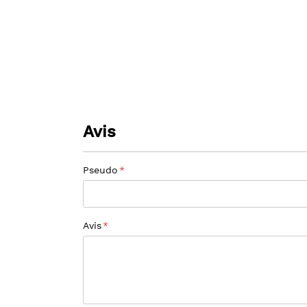
gallery
beginning
of
the
images
gallery
Avis
Pseudo
Avis