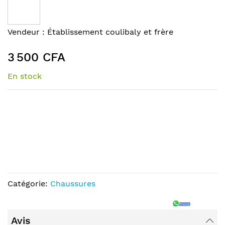
the
end
of
Skip
Vendeur :
Établissement coulibaly et frère
the
to
images
the
3 500 CFA
gallery
beginning
of
En stock
the
images
gallery
Catégorie:
Chaussures
Avis