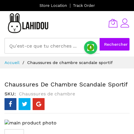
Store Location
Track Order
Rechercher
Allez
Accueil
Chaussures de chambre scandale sportif
au
contenu
Chaussures De Chambre Scandale Sportif
SKU
Chaussures de chambre
Skip
to