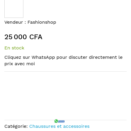
the
end
of
Skip
Vendeur :
Fashionshop
the
to
images
the
25 000 CFA
gallery
beginning
of
En stock
the
Cliquez sur WhatsApp pour discuter directement le
images
prix avec moi
gallery
Catégorie:
Chaussures et accessoires