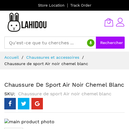
Store Location
Track Order
Rechercher
Allez
Accueil
Chaussures et accessoires
au
Chaussure de sport Air noir chemel blanc
contenu
Chaussure De Sport Air Noir Chemel Blanc
SKU
Chaussure de sport Air noir chemel blanc
Skip
to