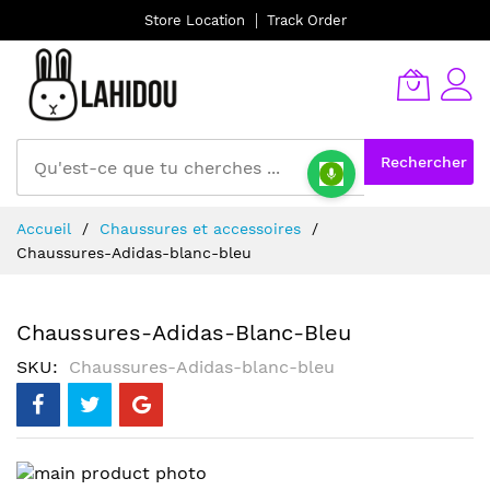
Store Location
Track Order
Rechercher
Allez
Accueil
Chaussures et accessoires
au
Chaussures-Adidas-blanc-bleu
contenu
Chaussures-Adidas-Blanc-Bleu
SKU
Chaussures-Adidas-blanc-bleu
Skip