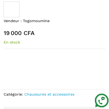
to
the
end
of
Skip
Vendeur :
Togomoumine
the
to
images
the
19 000 CFA
gallery
beginning
of
En stock
the
images
gallery
Catégorie:
Chaussures et accessoires