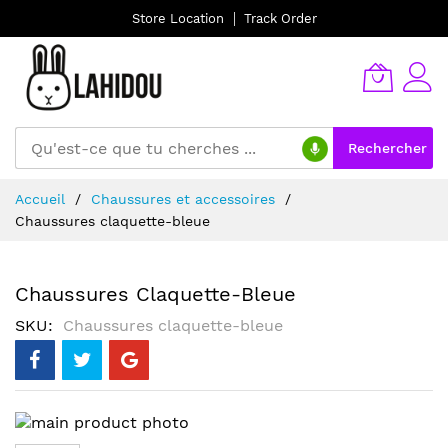
Store Location
Track Order
Rechercher
Allez
Accueil
Chaussures et accessoires
au
Chaussures claquette-bleue
contenu
Chaussures Claquette-Bleue
SKU
Chaussures claquette-bleue
Skip
to