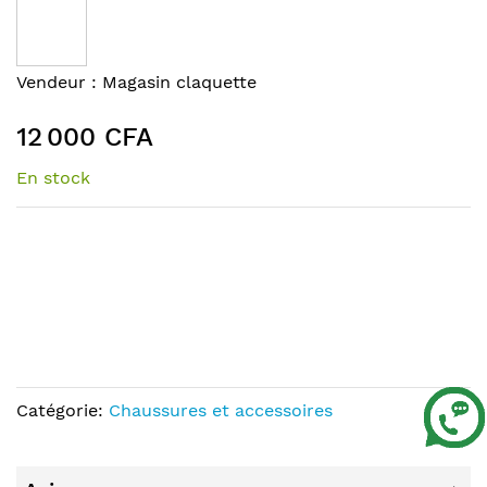
the
end
of
Skip
Vendeur :
Magasin claquette
the
to
images
the
12 000 CFA
gallery
beginning
of
En stock
the
images
gallery
Catégorie:
Chaussures et accessoires