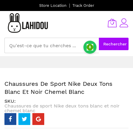
Store Location
Track Order
Rechercher
Allez
au
contenu
Chaussures De Sport Nike Deux Tons
Blanc Et Noir Chemel Blanc
SKU
Chaussures de sport Nike deux tons blanc et noir
chemel blanc