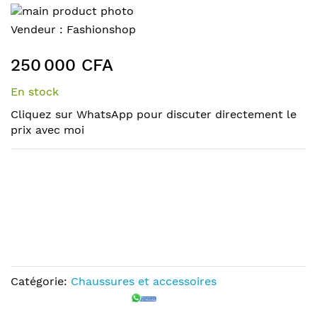
Skip
to
Skip
Vendeur :
Fashionshop
the
to
end
the
250 000 CFA
of
beginning
the
of
En stock
images
the
Cliquez sur WhatsApp pour discuter directement le
gallery
images
prix avec moi
gallery
Catégorie:
Chaussures et accessoires