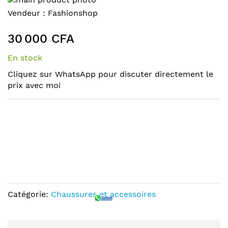
to
Skip
Vendeur :
Fashionshop
the
to
end
the
30 000 CFA
of
beginning
the
of
En stock
images
the
Cliquez sur WhatsApp pour discuter directement le
gallery
images
prix avec moi
gallery
Catégorie:
Chaussures et accessoires