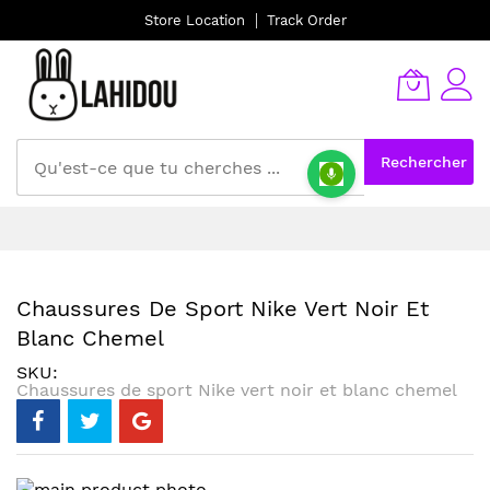
Store Location
Track Order
Rechercher
Allez
au
contenu
Chaussures De Sport Nike Vert Noir Et
Blanc Chemel
SKU
Chaussures de sport Nike vert noir et blanc chemel
Skip