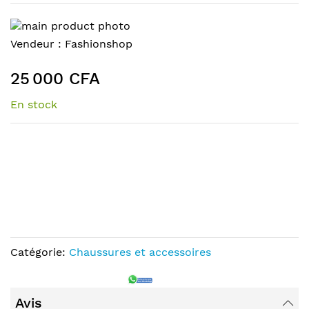
Skip
to
Skip
Vendeur :
Fashionshop
the
to
end
the
25 000 CFA
of
beginning
the
of
En stock
images
the
gallery
images
gallery
Catégorie:
Chaussures et accessoires
Avis