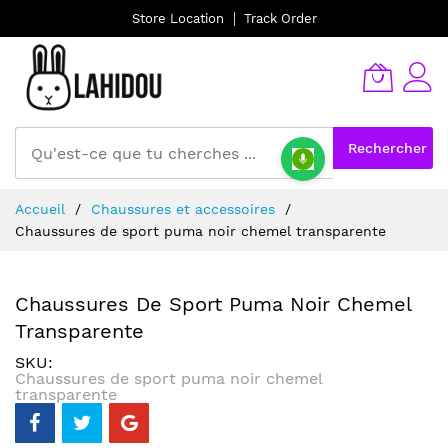
Store Location
Track Order
Rechercher
Allez
Accueil
Chaussures et accessoires
au
Chaussures de sport puma noir chemel transparente
contenu
Chaussures De Sport Puma Noir Chemel
Transparente
SKU
Chaussures de sport puma noir chemel
transparente